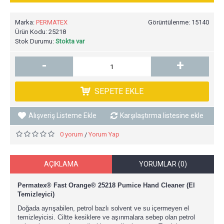
Marka:
PERMATEX
Görüntülenme: 15140
Ürün Kodu:
25218
Stok Durumu:
Stokta var
-
+
SEPETE EKLE
Alışveriş Listeme Ekle
Karşılaştırma listesine ekle
0 yorum
Yorum Yap
/
AÇIKLAMA
YORUMLAR (0)
Permatex® Fast Orange® 25218 Pumice Hand Cleaner (El
Temizleyici)
Doğada ayrışabilen, petrol bazlı solvent ve su içermeyen el
temizleyicisi. Ciltte kesiklere ve aşınmalara sebep olan petrol