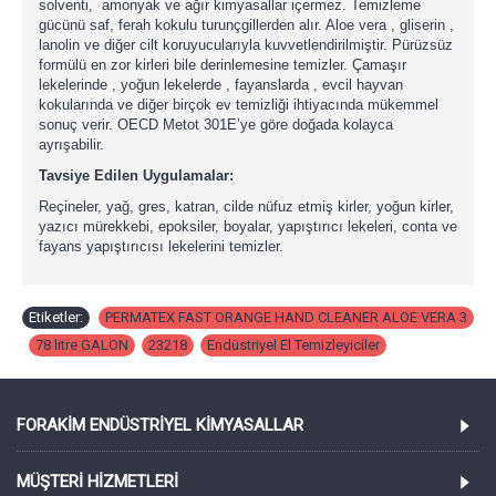
solventi, amonyak ve ağır kimyasallar içermez. Temizleme
gücünü saf, ferah kokulu turunçgillerden alır. Aloe vera , gliserin ,
lanolin ve diğer cilt koruyucularıyla kuvvetlendirilmiştir. Pürüzsüz
formülü en zor kirleri bile derinlemesine temizler. Çamaşır
lekelerinde , yoğun lekelerde , fayanslarda , evcil hayvan
kokularında ve diğer birçok ev temizliği ihtiyacında mükemmel
sonuç verir. OECD Metot 301E’ye göre doğada kolayca
ayrışabilir.
Tavsiye Edilen Uygulamalar:
Reçineler, yağ, gres, katran, cilde nüfuz etmiş kirler, yoğun kirler,
yazıcı mürekkebi, epoksiler, boyalar, yapıştırıcı lekeleri, conta ve
fayans yapıştırıcısı lekelerini temizler.
Etiketler:
PERMATEX FAST ORANGE HAND CLEANER ALOE VERA 3
,
78 litre GALON
,
23218
,
Endüstriyel El Temizleyiciler
FORAKIM ENDÜSTRIYEL KIMYASALLAR
MÜŞTERI HIZMETLERI