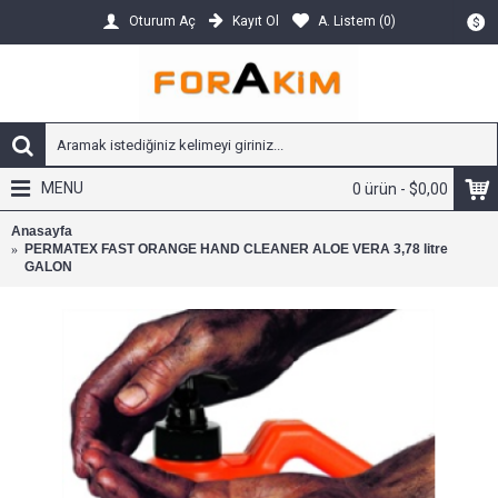
Kayıt Ol
A. Listem (
0
)
Oturum Aç
$
MENU
0 ürün - $0,00
Anasayfa
PERMATEX FAST ORANGE HAND CLEANER ALOE VERA 3,78 litre
GALON