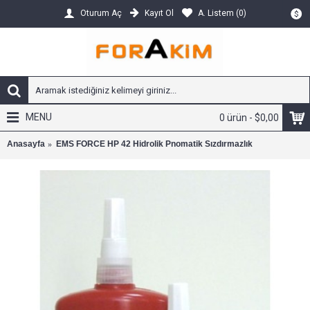
Kayıt Ol
A. Listem (
0
)
Oturum Aç
$
MENU
0 ürün - $0,00
Anasayfa
EMS FORCE HP 42 Hidrolik Pnomatik Sızdırmazlık