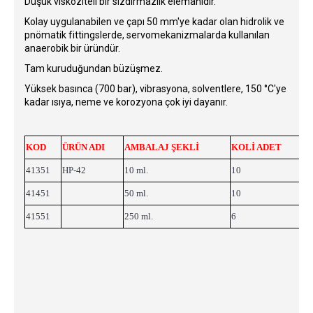
Düşük viskoziteli bir sızdırmazlık elemanıdır.
Kolay uygulanabilen ve çapı 50 mm'ye kadar olan hidrolik ve
pnömatik fittingslerde, servomekanizmalarda kullanılan
anaerobik bir üründür.
Tam kuruduğundan büzüşmez.
Yüksek basınca (700 bar), vibrasyona, solventlere, 150 °C'ye
kadar ısıya, neme ve korozyona çok iyi dayanır.
KOD
ÜRÜN ADI
AMBALAJ ŞEKLİ
KOLİ ADET
B
41351
HP-42
10 ml.
10
6,
41451
50 ml.
10
4
41551
250 ml.
6
60