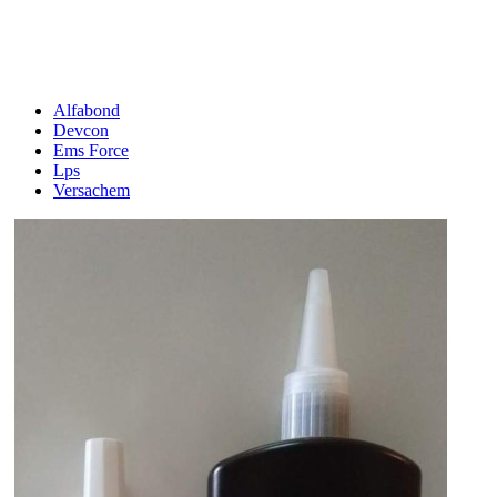
Alfabond
Devcon
Ems Force
Lps
Versachem