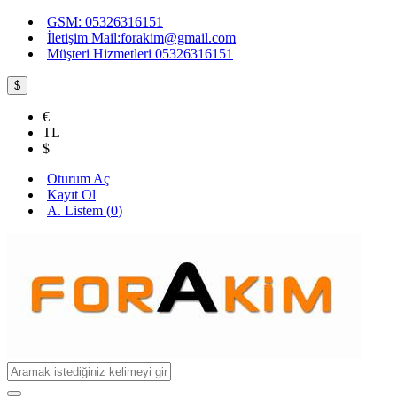
GSM: 05326316151
İletişim Mail:forakim@gmail.com
Müşteri Hizmetleri 05326316151
$
€
TL
$
Oturum Aç
Kayıt Ol
A. Listem (
0
)