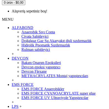
0 ürün - $0,00
Alışveriş sepetiniz boş!
MENU
ALFABOND
Anaerobik Sıvı Conta
Civata Sabitleyici
Doğalgaz Gaz Su Akaryakıt dişli sızdırmazlık
Hidrolik Pnomatik Sızdırmazlık
Rulman sabitleyici
+
DEVCON
Bakım Onarım Epoksileri
Devcon epoksi yapıştırıcı
Devcon Flexane
METHACRYLATES Montaj yapıştırıcıları
+
EMS FORCE
EMS FORCE Anaerobikler
EMS FORCE CYANOACRYLATE super glue
EMS FORCE UV Ultraviyole Yapıştırıcılar
+
LPS
+